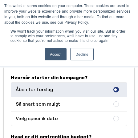
This website stores cookies on your computer. These cookies are used to
improve your website experience and provide more personalized services
to you, both on this website and through other media. To find out more
about the cookies we use, see our Privacy Policy.
Annoncér med Retro FM
We won't track your information when you visit our site. But in order
radiostation
to comply with your preferences, we'll have to use just one tiny
cookie so that you're not asked to make this choice again.
Beskriv dine behov, så vender vi tilbage hurtigst
Accept
Decline
muligt
Hvornår starter din kampagne?
Åben for forslag
Så snart som mulgt
Vælg specifik dato
Hvad er dit omtrentlige budget?